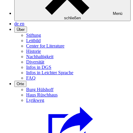
Menü
schließen
de
en
Über
Stiftung
Leitbild
Center for Literature
Historie
Nachhaltigkeit
Diversität
Infos in DGS
Infos in Leichter Sprache
FAQ
Orte
Burg Hülshoff
Haus Rüschhaus
Lyrikweg