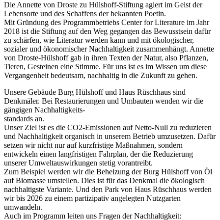
Die Annette von Droste zu Hülshoff-Stiftung agiert im Geist der
Lebensorte und des Schaffens der bekannten Poetin.
Mit Gründung des Programmbetriebs Center for Literature im Jahr
2018 ist die Stiftung auf den Weg gegangen das Bewusstsein dafür
zu schärfen, wie Literatur werden kann und mit ökologischer,
sozialer und ökonomischer Nachhaltigkeit zusammenhängt. Annette
von Droste-Hülshoff gab in ihren Texten der Natur, also Pflanzen,
Tieren, Gesteinen eine Stimme. Für uns ist es im Wissen um diese
Vergangenheit bedeutsam, nachhaltig in die Zukunft zu gehen.
Unsere Gebäude Burg Hülshoff und Haus Rüschhaus sind
Denkmäler. Bei Restaurierungen und Umbauten wenden wir die
gängigen Nachhaltigkeits-
standards an.
Unser Ziel ist es die CO2-Emissionen auf Netto-Null zu reduzieren
und Nachhaltigkeit organisch in unserem Betrieb umzusetzen. Dafür
setzen wir nicht nur auf kurzfristige Maßnahmen, sondern
entwickeln einen langfristigen Fahrplan, der die Reduzierung
unserer Umweltauswirkungen stetig vorantreibt.
Zum Beispiel werden wir die Beheizung der Burg Hülshoff von Öl
auf Biomasse umstellen. Dies ist für das Denkmal die ökologisch
nachhaltigste Variante. Und den Park von Haus Rüschhaus werden
wir bis 2026 zu einem partizipativ angelegten Nutzgarten
umwandeln.
Auch im Programm leiten uns Fragen der Nachhaltigkeit: