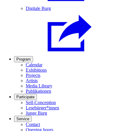
Digitale Burg
Program
Calendar
Exhibitions
Projects
Artists
Media Library
Publikationen
Participate
Self-Conception
Lesebürger*innen
Junge Burg
Service
Contact
Opening hours