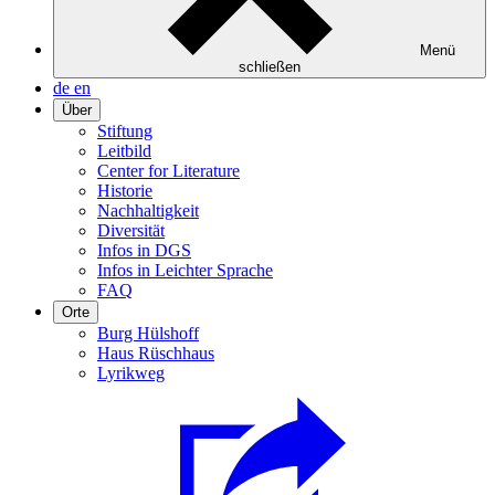
Menü
schließen
de
en
Über
Stiftung
Leitbild
Center for Literature
Historie
Nachhaltigkeit
Diversität
Infos in DGS
Infos in Leichter Sprache
FAQ
Orte
Burg Hülshoff
Haus Rüschhaus
Lyrikweg