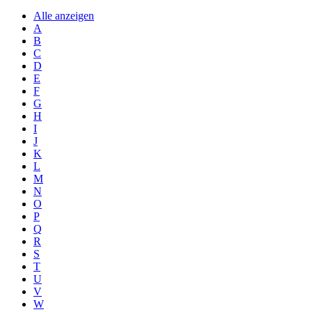
Alle anzeigen
A
B
C
D
E
F
G
H
I
J
K
L
M
N
O
P
Q
R
S
T
U
V
W