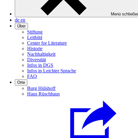
Menü schließe
de
en
Über
Stiftung
Leitbild
Center for Literature
Historie
Nachhaltigkeit
Diversität
Infos in DGS
Infos in Leichter Sprache
FAQ
Orte
Burg Hülshoff
Haus Rüschhaus