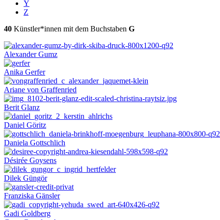
Y
Z
40
Künstler*innen mit dem Buchstaben
G
Alexander Gumz
Anika Gerfer
Ariane von Graffenried
Berit Glanz
Daniel Göritz
Daniela Gottschlich
Désirée Goysens
Dilek Güngör
Franziska Gänsler
Gadi Goldberg