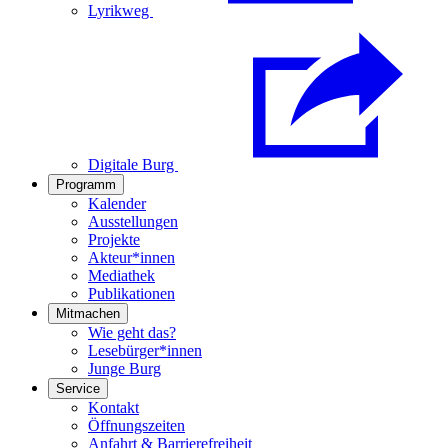
Lyrikweg
Digitale Burg
Programm
Kalender
Ausstellungen
Projekte
Akteur*innen
Mediathek
Publikationen
Mitmachen
Wie geht das?
Lesebürger*innen
Junge Burg
Service
Kontakt
Öffnungszeiten
Anfahrt & Barrierefreiheit