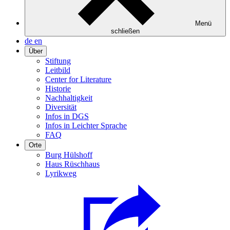
Menü
schließen
de
en
Über
Stiftung
Leitbild
Center for Literature
Historie
Nachhaltigkeit
Diversität
Infos in DGS
Infos in Leichter Sprache
FAQ
Orte
Burg Hülshoff
Haus Rüschhaus
Lyrikweg