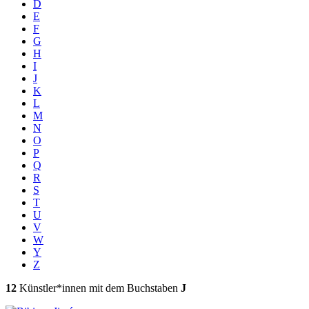
D
E
F
G
H
I
J
K
L
M
N
O
P
Q
R
S
T
U
V
W
Y
Z
12
Künstler*innen mit dem Buchstaben
J