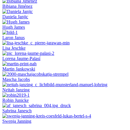
Bibiana Jiménez
Daniela Janjic
Hugh James
Laron Janus
Lisa Jeschke
Lorena Jaume-Palasí
Martin Jankowski
Mascha Jacobs
Neïtah Janzing
Robin Junicke
Sabrina Janesch
Swenja Janning