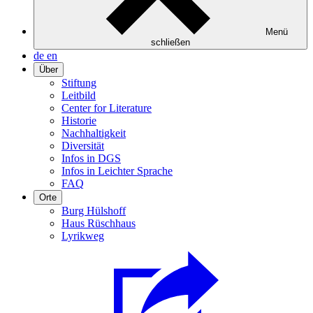
Menü
schließen
de
en
Über
Stiftung
Leitbild
Center for Literature
Historie
Nachhaltigkeit
Diversität
Infos in DGS
Infos in Leichter Sprache
FAQ
Orte
Burg Hülshoff
Haus Rüschhaus
Lyrikweg